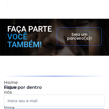
FAÇA PARTE
Seja um
VOCÊ
parceiro(a)!
TAMBÉM!
Home
Sobre
Fique por dentro
nós
Ecossistema
Portfólio
Blog