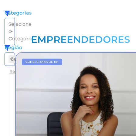
Categorias
Selecione
a
EMPREENDEDORES
Categoria
Região
Curriculo
×
CONSULTORIA DE RH
Remover filtros