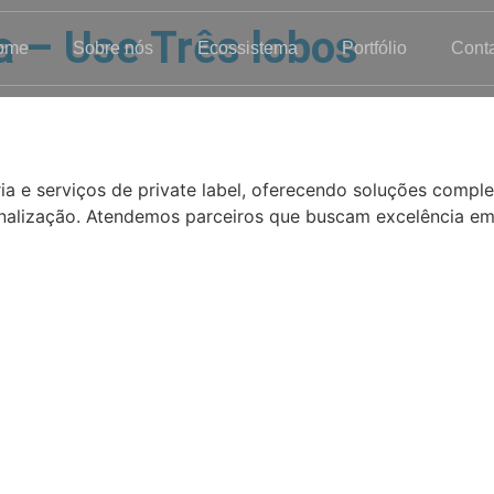
a – Use Três lobos
ome
Sobre nós
Ecossistema
Portfólio
Cont
a e serviços de private label, oferecendo soluções compl
onalização. Atendemos parceiros que buscam excelência em 