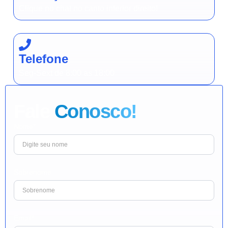
Clique no chat no canto inferior direito!
Telefone
Seg-Sext de 8:00 as 18:00
Fale
Conosco!
Nome*
Sobrenome
Email*