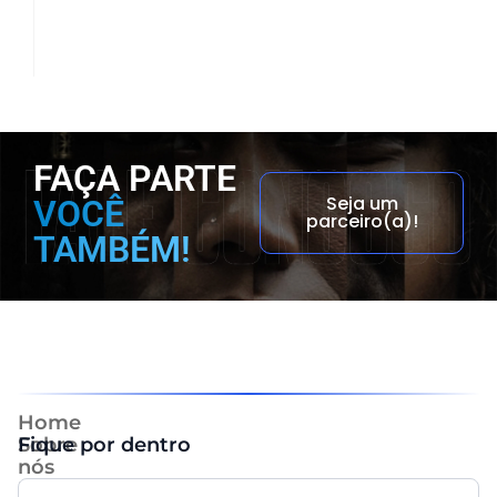
FAÇA PARTE
Seja um
VOCÊ
parceiro(a)!
TAMBÉM!
Home
Sobre
Fique por dentro
nós
Ecossistema