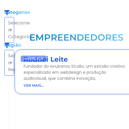
Categorias
Selecione
a
EMPREENDEDORES
Categoria
Região
Selecione
Rodnei Leite
WEBDESIGN
a
Fundador do Iorubanos Studio, um estúdio criativo
Região
especializado em webdesign e produção
audiovisual, que combina inovação,
VER MAIS...