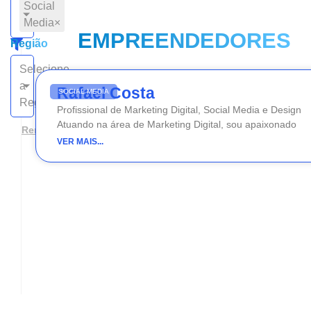
Social
Media
×
EMPREENDEDORES
Região
Selecione
a
Rafael Costa
SOCIAL MEDIA
Região
Profissional de Marketing Digital, Social Media e Design
Atuando na área de Marketing Digital, sou apaixonado
Remover filtros
VER MAIS...