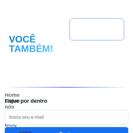
FAÇA
PARTE
Seja um
parceiro(a)!
VOCÊ
TAMBÉM!
Home
Sobre
Fique por dentro
nós
Ecossistema
Portfólio
Blog