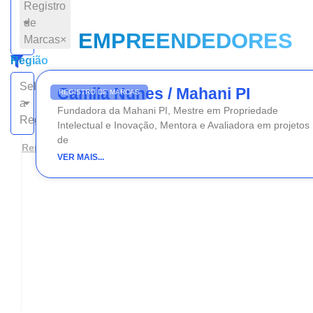
Registro
de
EMPREENDEDORES
Marcas
×
Região
Selecione
Camila Nunes / Mahani PI
REGISTRO DE MARCAS
a
Fundadora da Mahani PI, Mestre em Propriedade
Região
Intelectual e Inovação, Mentora e Avaliadora em projetos
de
Remover filtros
VER MAIS...