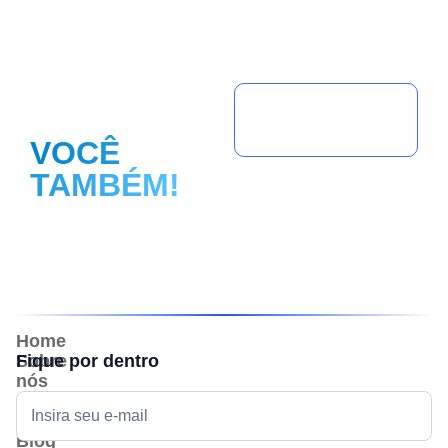
FAÇA
PARTE
Seja um
parceiro(a)!
VOCÊ
TAMBÉM!
Home
Sobre
Fique por dentro
nós
Ecossistema
Portfólio
Blog