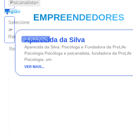
Psicanalista
×
Região
EMPREENDEDORES
Selecione
a
Região
Aparecida da Silva
PSICANALISTA
Aparecida da Silva: Psicóloga e Fundadora da ProLife
Remover filtros
Psicologia Psicóloga e psicanalista, fundadora da ProLife
Psicologia, um
VER MAIS...