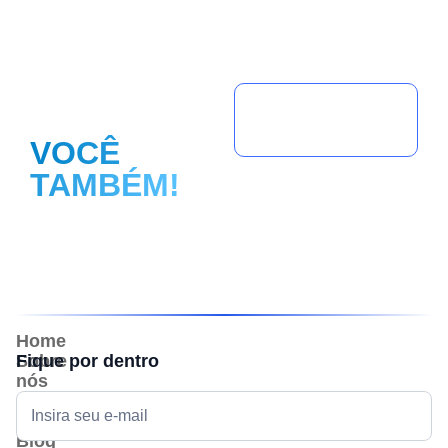
FAÇA
PARTE
Seja um
parceiro(a)!
VOCÊ
TAMBÉM!
Home
Sobre
Fique por dentro
nós
Ecossistema
Portfólio
Blog